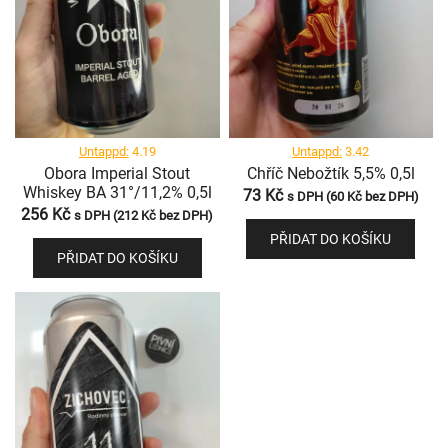
Untappd:
4.19
Untappd:
3.42
Obora Imperial Stout
Chříč Nebožtík 5,5% 0,5l
Whiskey BA 31°/11,2% 0,5l
73
Kč
s DPH (
60
Kč
bez DPH)
256
Kč
s DPH (
212
Kč
bez DPH)
PŘIDAT DO KOŠÍKU
PŘIDAT DO KOŠÍKU
Irish Dry Stout