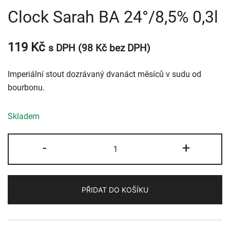
Clock Sarah BA 24°/8,5% 0,3l
119
Kč
s DPH (
98
Kč
bez DPH)
Imperiální stout dozrávaný dvanáct měsíců v sudu od
bourbonu.
Skladem
Clock
-
+
Sarah
BA
24°/8,5%
PŘIDAT DO KOŠÍKU
0,3l
množství