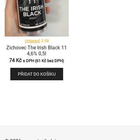
Untappd:
3.58
Zichovec The Irish Black 11
4,6% 0,5l
74
Kč
s DPH (
61
Kč
bez DPH)
PŘIDAT DO KOŠÍKU