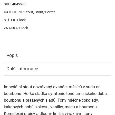
SKU:
4049963
KATEGORIE:
Stout
,
Stout/Porter
ŠTÍTEK:
Clock
ZNAČKA:
Clock
Popis
Další informace
Imperiální stout dozrávaný dvanáct měsíců v sudu od
bourbonu. Hořko-sladká symfonie tónů amerického dubu,
bourbonu a pražených sladů. Tóny mléčné čokolády,
kakaových bobů, kokosu, vanilky, medu a bourbonu.
Komplexní projev a dlouhý finiš s výraznými tóny